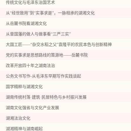
传统文化与毛泽东治国艺术
从“经世致用”到“实事求是”，一脉相承的湖湘文化
从岳麓书院看湖湘文化
从曾国藩的做人与做事看“三严三实”
大国工匠——“杂交水稻之父”袁隆平的农民本色与创新精神
党的实事求是思想路线的策源地——岳麓书院
改革开放四十年之湖南法治
公务文书写作-从毛泽东早期写作实践谈起
国学精粹与湖湘文化
湖南传统村落·建筑·民居特色与乡村振兴发展
湖南文化强省与文化产业发展
湖湘法治文化
湖湘精神与湖南崛起