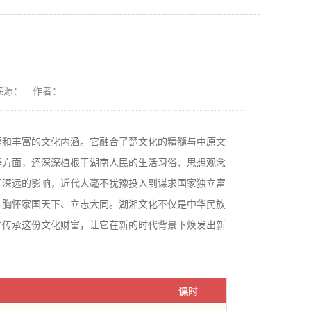
来源：
作者：
蕴和丰富的文化内涵。它融合了楚文化的精髓与中原文
等方面，还深深植根于湖南人民的生活习俗、思想观念
了深远的影响，近代人毫不犹豫投入到谋求国家独立富
，胸怀家国天下、立志大同。湖湘文化不仅是中华民族
并传承这份文化财富，让它在新的时代背景下焕发出新
课时