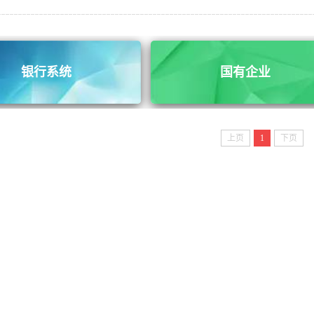
银行系统
国有企业
上页
1
下页